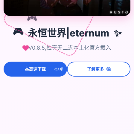
🎮
✨
🎮
永恒世界|eternum
V0.8.5,独壹无二近本土化官方载入
💫
✨
⭐
🤔
高速下载
了解更多