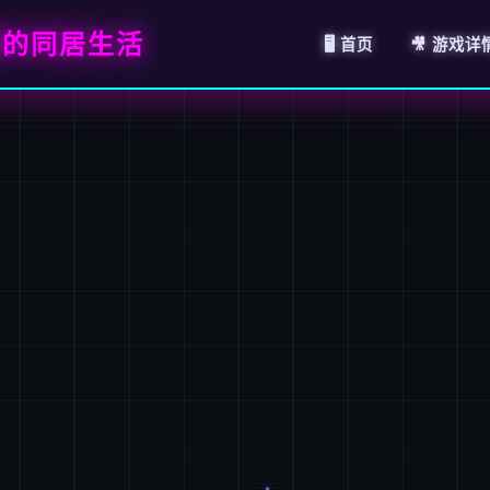
福的同居生活
🖥️ 首页
🎥 游戏详