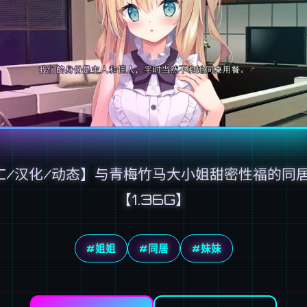
C/汉化/动态】与青梅竹马大小姐甜密性福的同
【1.36G】
#姐姐
#同居
#妹妹