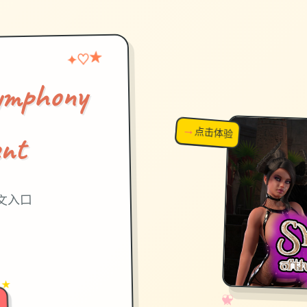
★
♡
✦
phony
→
↗
点击体验
超棒！
ent
中文入口
 ★
✧
♡
★
♥