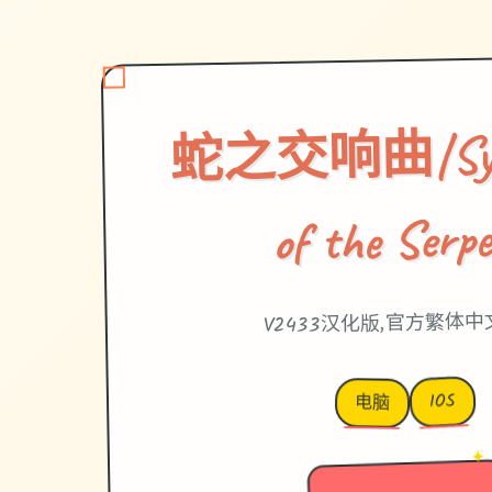
蛇之交响曲|Sym
of the Serp
V2433汉化版,官方繁体
IOS
电脑
→
✦