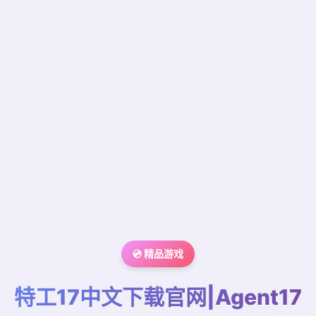
💿 精品游戏
特工17中文下载官网|Agent17