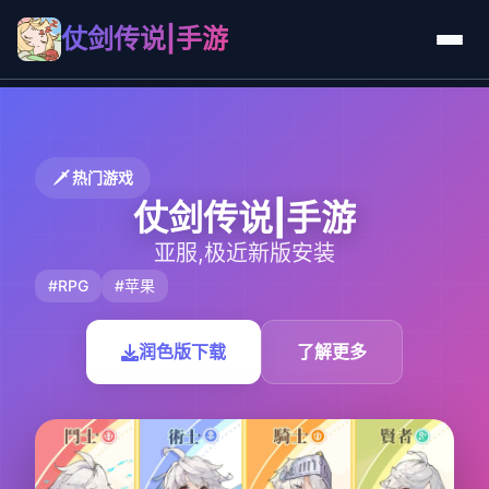
仗剑传说|手游
🗡️ 热门游戏
仗剑传说|手游
亚服,极近新版安装
#RPG
#苹果
润色版下载
了解更多