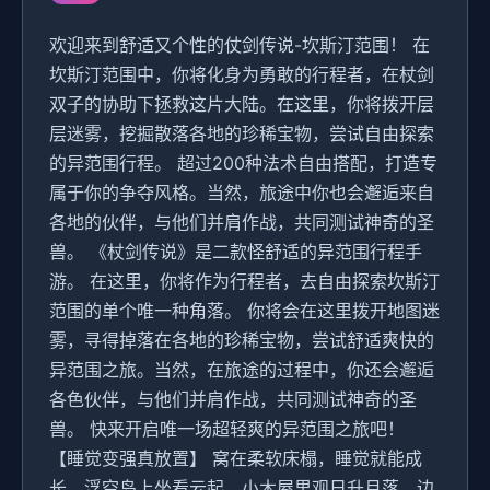
欢迎来到舒适又个性的仗剑传说-坎斯汀范围！ 在
坎斯汀范围中，你将化身为勇敢的行程者，在杖剑
双子的协助下拯救这片大陆。在这里，你将拨开层
层迷雾，挖掘散落各地的珍稀宝物，尝试自由探索
的异范围行程。 超过200种法术自由搭配，打造专
属于你的争夺风格。当然，旅途中你也会邂逅来自
各地的伙伴，与他们并肩作战，共同测试神奇的圣
兽。 《杖剑传说》是二款怪舒适的异范围行程手
游。 在这里，你将作为行程者，去自由探索坎斯汀
范围的单个唯一种角落。 你将会在这里拨开地图迷
雾，寻得掉落在各地的珍稀宝物，尝试舒适爽快的
异范围之旅。当然，在旅途的过程中，你还会邂逅
各色伙伴，与他们并肩作战，共同测试神奇的圣
兽。 快来开启唯一场超轻爽的异范围之旅吧！
【睡觉变强真放置】 窝在柔软床榻，睡觉就能成
长。浮空岛上坐看云起，小木屋里观日升月落，边