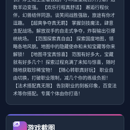
数羊边变强。 【欢乐行程真舒适】 邂逅行程伙
伴，幻兽结伴同游。谈笑间战胜强敌，旅途有你才
逗趣。 【超爽争夺真无羁】 掌握剑技魔法，肆意
支配战场。解放双手的自走式争夺，炸裂输出引爆
统统场。 【范围探索真自由】 探索国度地图，领
略各地风貌。地图中的隐藏使命和未知宝藏等你来
解锁！ 【地图寻宝真惊喜】 范围有好多大，宝藏
就有好多几个！探索过程充满了未知与惊喜，随时
随地获取珍稀宝物！ 【随心转职真好玩】 职业自
由切换，打破职业限制，减几个你的练级负担！
【法术搭配真无限】 告别职业的刻板印象，百变法
术等你搭配。专属个体由你打造！
游戏截图