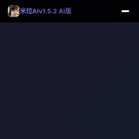
米拉AIv1.5.2 AI版