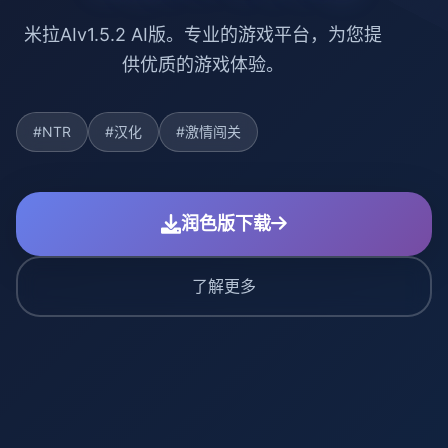
米拉AIv1.5.2 AI版。专业的游戏平台，为您提
供优质的游戏体验。
#NTR
#汉化
#激情闯关
润色版下载
了解更多