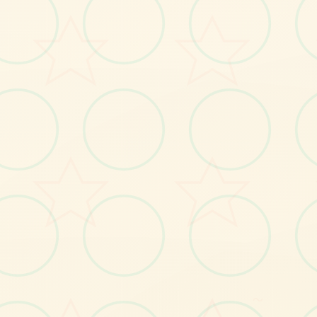
No.2
～