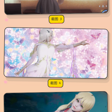
截图 3
♡
★
✧
♥
✧
♡
★
♥
截图 4