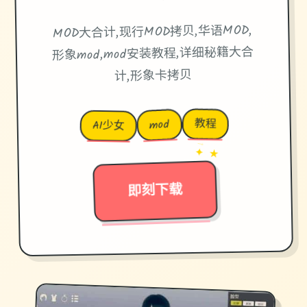
MOD大合计,现行MOD拷贝,华语MOD,
形象mod,mod安装教程,详细秘籍大合
计,形象卡拷贝
教程
mod
AI少女
→
✦ ★
即刻下载