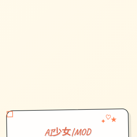
♡
★
✦
AI少女|MOD