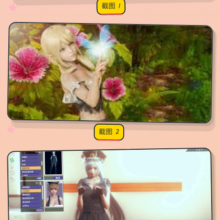
截图 1
♡
★
✧
♥
✧
♡
★
♥
截图 2