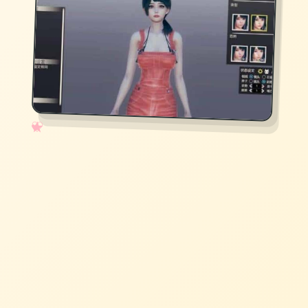
✧
♡
★
♥