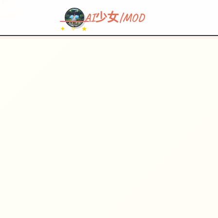
~~~
★
♡
✦
✧
♥
~
→
↗
AI少女|MOD
✦ ✧ ★