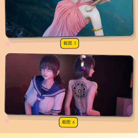
截图 5
♡
★
✧
♥
✧
♡
★
♥
截图 6