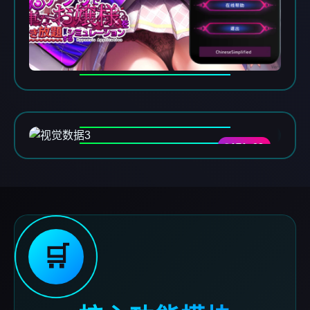
DATA-03
🛒