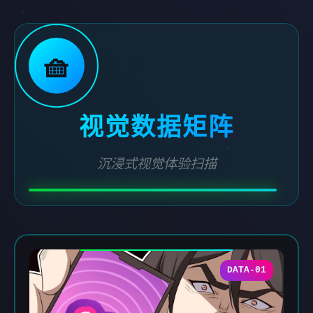
🧺
视觉数据矩阵
沉浸式视觉体验扫描
DATA-01