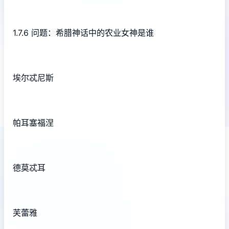
1.7.6 问题：希腊神话中的农业女神是谁
埃尔忒尼斯
帕耳塞福涅
德莫忒耳
芙蕾雅