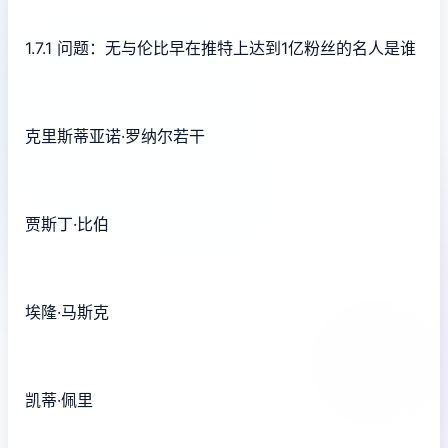
1.7.1 问题：无与伦比早在推特上达到1亿粉丝的名人是谁
克里斯蒂亚诺·罗纳尔若干
贾斯丁·比伯
埃隆·马斯克
凯蒂·佩里