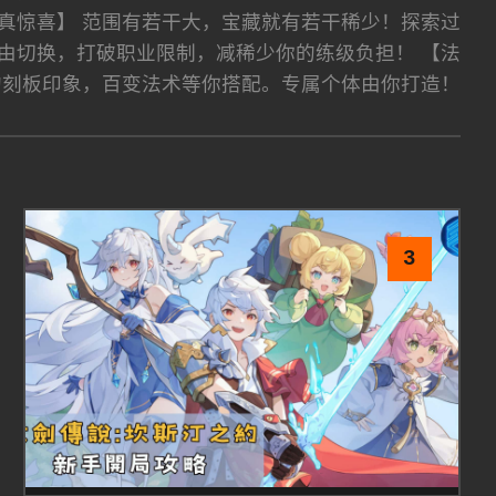
真惊喜】 范围有若干大，宝藏就有若干稀少！探索过
由切换，打破职业限制，减稀少你的练级负担！ 【法
的刻板印象，百变法术等你搭配。专属个体由你打造！
3