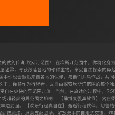
性的仗剑传说-坎斯汀范围！ 在坎斯汀范围中，你将化身
层迷雾，寻获散落各地的珍稀宝物，享受自由探索的异范围
途中你也会邂逅来自各地的伙伴，与他们并肩作战，共同
在这里，你将作为行程者，去自由探索坎斯汀范围的每个独
受自在爽快的异范围之旅。当然，在旅途的过程中，你
个场超轻爽的异范围之旅吧！ 【睡觉变强真放置】 窝在
羊边变强。 【欢乐行程真自在】 邂逅行程伙伴，幻兽结
握剑技魔法，肆意支配战场。解放双手的自走式交锋，炸