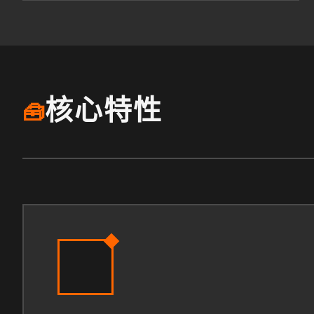
核心特性
🧰