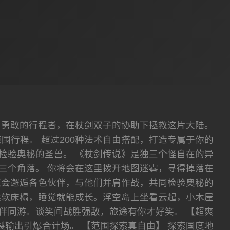
为勇敢的行程者，在杖剑双子的协助下拯救这片大陆。
行程。 超过200种法术自由搭配，打造专属于你的
检验奥秘的圣兽。 《杖剑传说》是独三个怪自在的异
三个角落。 你将会在这里拨开地图迷雾，寻得掉落在
还会邂逅各色伙伴，与他们并肩作战，共同检验奥秘的
柔软床榻，睡觉就能成长。浮空岛上坐看云起，小木屋
伴同游。谈笑间战胜强敌，旅途有你才好笑。 【超爽
裂输出引爆合计场。 【范围探索真自由】 探索国度地