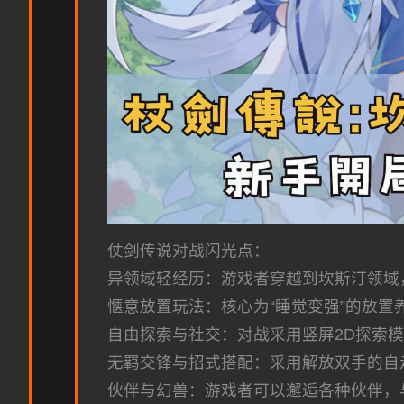
仗剑传说对战闪光点：
异领域轻经历：游戏者穿越到坎斯汀领域
惬意放置玩法：核心为“睡觉变强”的放置
自由探索与社交：对战采用竖屏2D探索
无羁交锋与招式搭配：采用解放双手的自
伙伴与幻兽：游戏者可以邂逅各种伙伴，