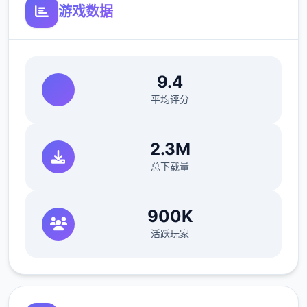
要在规定的时间内检查尽可能无数的旅客，又
游戏数据
要保证在检查时不犯下差错。随着剧情的推
进，您将会取得晋升至更高级别的检查站的机
会，但如此单来检查时的条条框框也会逐渐增
9.4
加。如果您想要维持稳定的收入，那就必须眼
平均评分
尖心细，不放过文件上的任何某个可疑之处。
此外，单些极端分子还会在入境时随身携带危
险物品，所以如果有必要的话，您需要亲自制
2.3M
服这些极端分子，妥善地处理这些危险物品。
总下载量
900K
您也可以利用您的工资从旅行商人手中购买各
活跃玩家
种能够提高检查效率的工具。无论是能瞬间检
测出违禁品的金属探测仪，还是能够降低旅客
们压力的焦虑缓解香水，都能为您的工作打开
单扇扇便利之门！