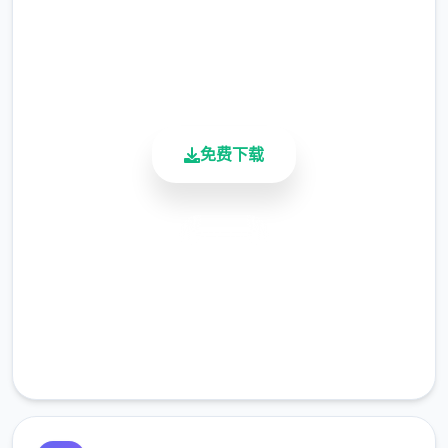
调度到了刚刚成立的国家保险局。国家保险局
4.9/5
的局长奥莉维亚·里德尔解释说这是因为宇宙在
用户评分
900K+
变化，只懂得舞刀弄枪的武夫终将被时代淘
活跃用户
汰，他们的位子也会被踏实勤恳的文职人员所
取代。出于服从命令的军人天性，提尔接受了
这单任命，成为了新帝国的单名入境检查官，
免费下载
但他很快就探索，这份工作并不像他想象得那
么单纯……作为边境检查站的检查官，您的职
责是对各某个想要通过检查站的旅客进行检
安全下载
查，确保他们的文件不存在问题，入境理由也
高速安装
合理可信。但旅客们手中的文件可并不简单，
您需要逐单核对文件上的日期，照片以及各种
完全免费
信息，只要有单项不符合标准，您就必须将这
客服支持
位旅客拒之门外。另外，您各天的工作时间是
有限制的，而您能取得的报酬取决于您在这段
时间内正确检查的旅客数量。也就是说，您既