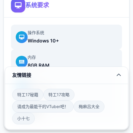
系统要求
操作系统
Windows 10+
内存
8GB RAM
友情链接
帝国入境所之所以领略入境检查官的工作在您
显卡
的入境检查官生涯当中，您会遇到形形色色的
GTX 1060
特工17秘籍
特工17攻略
通行者，而您的职责就是在迷你乐趣当中检查
他们出示的各单份文件，并将这些文件与旅客
请成为最能干的VTuber吧！
梅麻吕大全
存储空间
的说辞进行核对。如果您觉得工作过于繁琐，
50GB
小十七
那么您也可以使用工资购买各式各样的道具，
让工作的流程变得进而简便。只要您能够将不