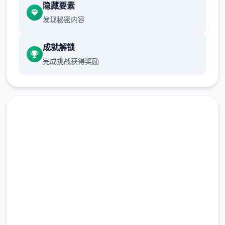
发行商: Kagura Games
隐藏要素
发现秘密内容
成就解锁
系列: Kagura Games
完成挑战获得奖励
发行日期: 2022 年 9 月 3 日
关于此乐趣
现在下载 帝国入境所
兵长提尔在大统单战争中出色的表现为他赢得
了“长枪使提尔”的美称，他的功勋和威名在军
完整版游戏，免费体验
队中无人不知晓，无人不称赞。所有人（包括
他自己）都以为他会在战争结束后单路升官，
2.3M+
在军队中担任要职，但他顶后却被莫名其妙地
总下载量