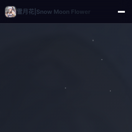
雪月花|Snow Moon Flower